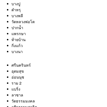
บางปู
ตำหรุ
บางพลี
วัดหลวงพ่อโต
ปากน้ำ
แพรกษา
ท้ายบ้าน
กิ่งแก้ว
บางนา
ศรีนครินทร์
อุดมสุข
อ่อนนุช
ราม 2
แบริ่ง
ลาซาล
วัดธรรมมงคล
วชิรธรรมสาธิต